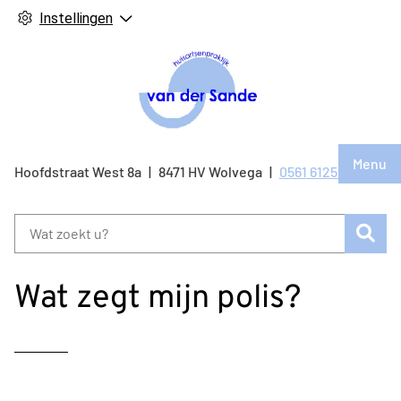
Instellingen
Hoof
Menu
Bezo
Hoofdstraat West
8a
8471 HV
Wolvega
0561 612514
Tel:
onze
face
Zoe
pagi
Wat zegt mijn polis?