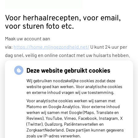
Voor herhaalrecepten, voor email,
voor sturen foto etc.
Maak uw account aan
via:
https://home.mijngezondheid.net/
U kunt 24 uur per
dag snel, veilig en online contact met uw huisarts hebben.
U kunt online afspraken maken (tijdelijk niet i.v.m. corona),
Deze website gebruikt cookies
vragen stellen, herhaalrecepten bestellen en labuitslagen
Wij gebruiken noodzakelijke cookies zodat deze
inzien. Daarnaast is het ook mogelijk om een samenvatting
website goed kan werken. Voor analytische cookies
en externe inhoud vragen wij uw toestemming.
in te zien van uw medisch dossier.
Voor analytische cookies werken wij samen met
Met uw eigen account logt u veilig in en hoeft u niet elke
Matomo en Google Analytics. Voor externe inhoud
werken wij samen met Google (Maps, Translate en
keer opnieuw uw gegevens in te voeren.
Reviews), YouTube, Vimeo, Facebook, Instagram, X
(Twitter), Qualizorg, Patiëntenvertellen en
ZorgkaartNederland. Deze partijen kunnen gegevens
zoals uw IP-adres verwerken.