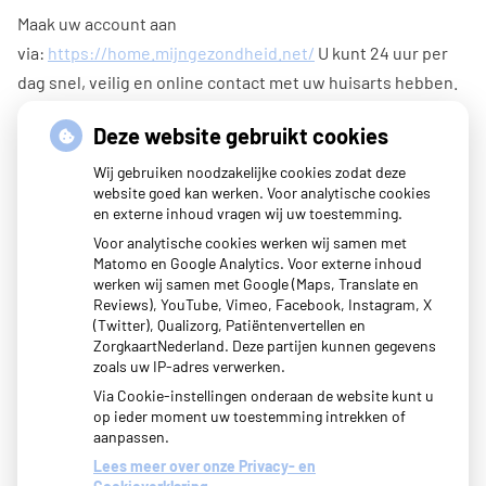
Maak uw account aan
via:
https://home.mijngezondheid.net/
U kunt 24 uur per
dag snel, veilig en online contact met uw huisarts hebben.
U kunt online afspraken maken (tijdelijk niet i.v.m. corona),
Deze website gebruikt cookies
vragen stellen, herhaalrecepten bestellen en labuitslagen
Wij gebruiken noodzakelijke cookies zodat deze
inzien. Daarnaast is het ook mogelijk om een samenvatting
website goed kan werken. Voor analytische cookies
en externe inhoud vragen wij uw toestemming.
in te zien van uw medisch dossier.
Voor analytische cookies werken wij samen met
Met uw eigen account logt u veilig in en hoeft u niet elke
Matomo en Google Analytics. Voor externe inhoud
werken wij samen met Google (Maps, Translate en
keer opnieuw uw gegevens in te voeren.
Reviews), YouTube, Vimeo, Facebook, Instagram, X
(Twitter), Qualizorg, Patiëntenvertellen en
ZorgkaartNederland. Deze partijen kunnen gegevens
zoals uw IP-adres verwerken.
Via Cookie-instellingen onderaan de website kunt u
op ieder moment uw toestemming intrekken of
aanpassen.
Lees meer over onze Privacy- en