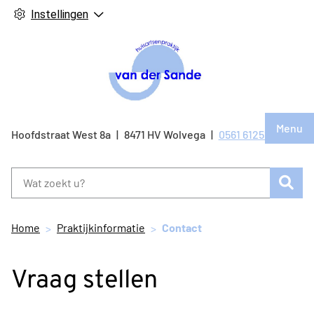
Instellingen
Hoof
Menu
Bezo
Hoofdstraat West
8a
8471 HV
Wolvega
0561 612514
Tel:
onze
face
Zoe
pagi
Home
Praktijkinformatie
Contact
Vraag stellen