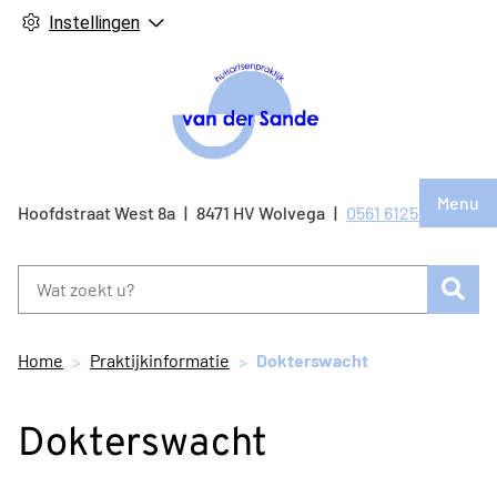
Instellingen
Hoof
Menu
Bezo
Hoofdstraat West
8a
8471 HV
Wolvega
0561 612514
Tel:
onze
face
Zoe
pagi
Home
Praktijkinformatie
Dokterswacht
Dokterswacht