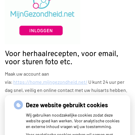
Voor herhaalrecepten, voor email,
voor sturen foto etc.
Maak uw account aan
via:
https://home.mijngezondheid.net/
U kunt 24 uur per
dag snel, veilig en online contact met uw huisarts hebben.
U kunt online afspraken maken (tijdelijk niet i.v.m. corona),
Deze website gebruikt cookies
vragen stellen, herhaalrecepten bestellen en labuitslagen
Wij gebruiken noodzakelijke cookies zodat deze
inzien. Daarnaast is het ook mogelijk om een samenvatting
website goed kan werken. Voor analytische cookies
en externe inhoud vragen wij uw toestemming.
in te zien van uw medisch dossier.
Voor analytische cookies werken wij samen met