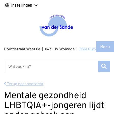
Instellingen
Hoof
Menu
Bezo
Hoofdstraat West
8a
8471 HV
Wolvega
0561 612514
Tel:
onze
face
Zoe
pagi
Terug naar overzicht
Mentale gezondheid
LHBTQIA+-jongeren lijdt