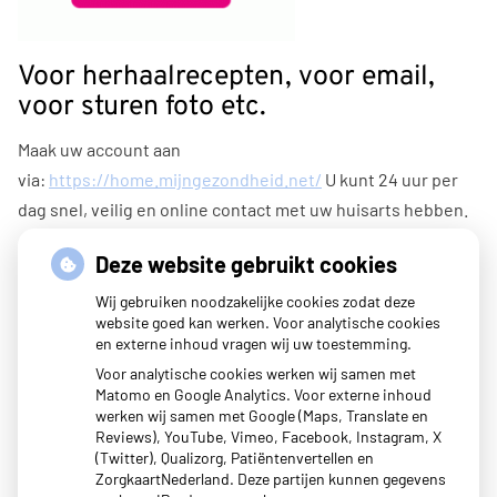
Voor herhaalrecepten, voor email,
voor sturen foto etc.
Maak uw account aan
via:
https://home.mijngezondheid.net/
U kunt 24 uur per
dag snel, veilig en online contact met uw huisarts hebben.
U kunt online afspraken maken (tijdelijk niet i.v.m. corona),
Deze website gebruikt cookies
vragen stellen, herhaalrecepten bestellen en labuitslagen
Wij gebruiken noodzakelijke cookies zodat deze
inzien. Daarnaast is het ook mogelijk om een samenvatting
website goed kan werken. Voor analytische cookies
en externe inhoud vragen wij uw toestemming.
in te zien van uw medisch dossier.
Voor analytische cookies werken wij samen met
Met uw eigen account logt u veilig in en hoeft u niet elke
Matomo en Google Analytics. Voor externe inhoud
werken wij samen met Google (Maps, Translate en
keer opnieuw uw gegevens in te voeren.
Reviews), YouTube, Vimeo, Facebook, Instagram, X
(Twitter), Qualizorg, Patiëntenvertellen en
ZorgkaartNederland. Deze partijen kunnen gegevens