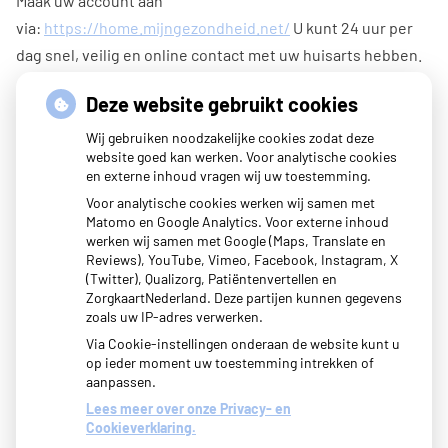
Maak uw account aan
via:
https://home.mijngezondheid.net/
U kunt 24 uur per
dag snel, veilig en online contact met uw huisarts hebben.
U kunt online afspraken maken (tijdelijk niet i.v.m. corona),
Deze website gebruikt cookies
vragen stellen, herhaalrecepten bestellen en labuitslagen
Wij gebruiken noodzakelijke cookies zodat deze
inzien. Daarnaast is het ook mogelijk om een samenvatting
website goed kan werken. Voor analytische cookies
en externe inhoud vragen wij uw toestemming.
in te zien van uw medisch dossier.
Voor analytische cookies werken wij samen met
Met uw eigen account logt u veilig in en hoeft u niet elke
Matomo en Google Analytics. Voor externe inhoud
werken wij samen met Google (Maps, Translate en
keer opnieuw uw gegevens in te voeren.
Reviews), YouTube, Vimeo, Facebook, Instagram, X
(Twitter), Qualizorg, Patiëntenvertellen en
ZorgkaartNederland. Deze partijen kunnen gegevens
zoals uw IP-adres verwerken.
Via Cookie-instellingen onderaan de website kunt u
op ieder moment uw toestemming intrekken of
aanpassen.
Lees meer over onze Privacy- en
Cookieverklaring.