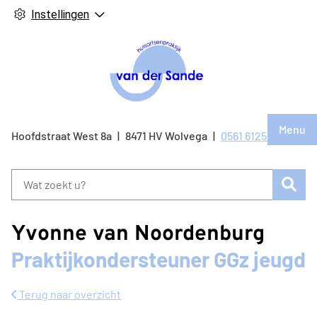
Instellingen
Hoof
Menu
Bezo
Hoofdstraat West
8a
8471 HV
Wolvega
0561 612514
Tel:
onze
face
Zoe
pagi
Yvonne van Noordenburg
Praktijkondersteuner GGz jeugd
Terug naar overzicht