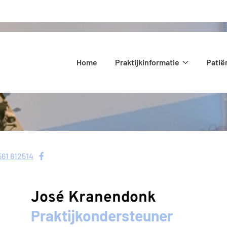
Hoofdmenu
Home
Praktijkinformatie
Pati
Praktijkinf
submenu
Bezoek
561 612514
el:
onze
facebook
José Kranendonk
pagina
Praktijkondersteuner