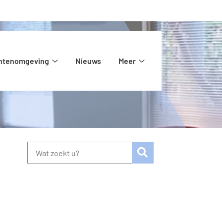
ëntenomgeving
Nieuws
Meer
ormatie
Patiëntenomgeving
Meer
submenu
submenu
Zoeken