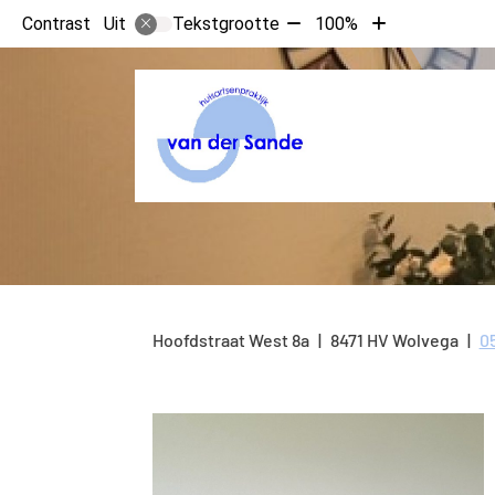
Tekst
Tekst
Contrast
Tekstgrootte
100%
Uit
verkleinen
vergroten
met
met
10%
10%
Hoofdstraat West
8a
8471 HV
Wolvega
0
T