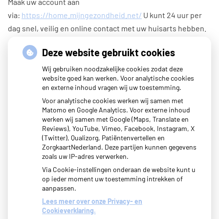
Maak uw account aan
via:
https://home.mijngezondheid.net/
U kunt 24 uur per
dag snel, veilig en online contact met uw huisarts hebben.
U kunt online afspraken maken (tijdelijk niet i.v.m. corona),
Deze website gebruikt cookies
vragen stellen, herhaalrecepten bestellen en labuitslagen
Wij gebruiken noodzakelijke cookies zodat deze
inzien. Daarnaast is het ook mogelijk om een samenvatting
website goed kan werken. Voor analytische cookies
en externe inhoud vragen wij uw toestemming.
in te zien van uw medisch dossier.
Voor analytische cookies werken wij samen met
Met uw eigen account logt u veilig in en hoeft u niet elke
Matomo en Google Analytics. Voor externe inhoud
werken wij samen met Google (Maps, Translate en
keer opnieuw uw gegevens in te voeren.
Reviews), YouTube, Vimeo, Facebook, Instagram, X
(Twitter), Qualizorg, Patiëntenvertellen en
ZorgkaartNederland. Deze partijen kunnen gegevens
zoals uw IP-adres verwerken.
Via Cookie-instellingen onderaan de website kunt u
op ieder moment uw toestemming intrekken of
aanpassen.
Lees meer over onze Privacy- en
Cookieverklaring.