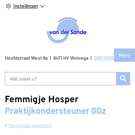
Instellingen
Hoof
Menu
Bezo
Hoofdstraat West
8a
8471 HV
Wolvega
0561 612514
Tel:
onze
face
Zoe
pagi
Femmigje Hosper
Praktijkondersteuner GGz
Terug naar overzicht