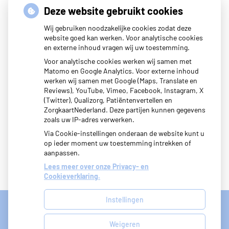
U kunt online afspraken maken (tijdelijk niet i.v.m. corona),
Deze website gebruikt cookies
vragen stellen, herhaalrecepten bestellen en labuitslagen
Wij gebruiken noodzakelijke cookies zodat deze
inzien. Daarnaast is het ook mogelijk om een samenvatting
website goed kan werken. Voor analytische cookies
en externe inhoud vragen wij uw toestemming.
in te zien van uw medisch dossier.
Voor analytische cookies werken wij samen met
Met uw eigen account logt u veilig in en hoeft u niet elke
Matomo en Google Analytics. Voor externe inhoud
werken wij samen met Google (Maps, Translate en
keer opnieuw uw gegevens in te voeren.
Reviews), YouTube, Vimeo, Facebook, Instagram, X
(Twitter), Qualizorg, Patiëntenvertellen en
ZorgkaartNederland. Deze partijen kunnen gegevens
zoals uw IP-adres verwerken.
Via Cookie-instellingen onderaan de website kunt u
op ieder moment uw toestemming intrekken of
aanpassen.
Lees meer over onze Privacy- en
Cookieverklaring.
Instellingen
Uw Zorg Online
|
Beheer
Weigeren