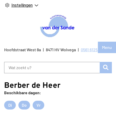
Instellingen
Hoof
Menu
Bezo
Hoofdstraat West
8a
8471 HV
Wolvega
0561 612514
Tel:
onze
face
Zoe
pagi
Berber de Heer
Beschikbare dagen:
Di
Do
Vr
Dinsdag
Donderdag
Vrijdag