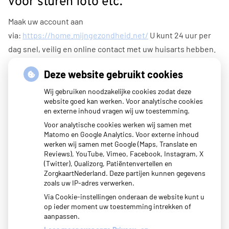
voor sturen foto etc.
Maak uw account aan
via:
https://home.mijngezondheid.net/
U kunt 24 uur per
dag snel, veilig en online contact met uw huisarts hebben.
U kunt online afspraken maken (tijdelijk niet i.v.m. corona),
Deze website gebruikt cookies
vragen stellen, herhaalrecepten bestellen en labuitslagen
Wij gebruiken noodzakelijke cookies zodat deze
inzien. Daarnaast is het ook mogelijk om een samenvatting
website goed kan werken. Voor analytische cookies
en externe inhoud vragen wij uw toestemming.
in te zien van uw medisch dossier.
Voor analytische cookies werken wij samen met
Met uw eigen account logt u veilig in en hoeft u niet elke
Matomo en Google Analytics. Voor externe inhoud
werken wij samen met Google (Maps, Translate en
keer opnieuw uw gegevens in te voeren.
Reviews), YouTube, Vimeo, Facebook, Instagram, X
(Twitter), Qualizorg, Patiëntenvertellen en
ZorgkaartNederland. Deze partijen kunnen gegevens
zoals uw IP-adres verwerken.
Via Cookie-instellingen onderaan de website kunt u
op ieder moment uw toestemming intrekken of
aanpassen.