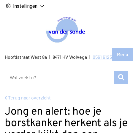
Instellingen
Hoof
Menu
Bezo
Hoofdstraat West
8a
8471 HV
Wolvega
0561 612514
Tel:
onze
face
Zoe
pagi
Terug naar overzicht
Jong en alert: hoe je
borstkanker herkent als je