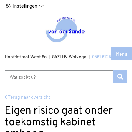
Instellingen
Hoof
Menu
Bezo
Hoofdstraat West
8a
8471 HV
Wolvega
0561 612514
Tel:
onze
face
Zoe
pagi
Terug naar overzicht
Eigen risico gaat onder
toekomstig kabinet