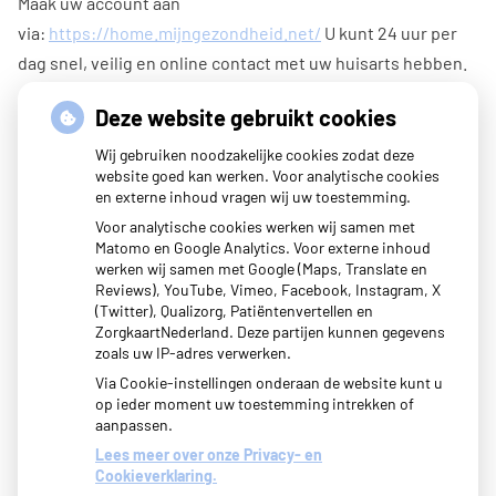
Maak uw account aan
via:
https://home.mijngezondheid.net/
U kunt 24 uur per
dag snel, veilig en online contact met uw huisarts hebben.
U kunt online afspraken maken (tijdelijk niet i.v.m. corona),
Deze website gebruikt cookies
vragen stellen, herhaalrecepten bestellen en labuitslagen
Wij gebruiken noodzakelijke cookies zodat deze
inzien. Daarnaast is het ook mogelijk om een samenvatting
website goed kan werken. Voor analytische cookies
en externe inhoud vragen wij uw toestemming.
in te zien van uw medisch dossier.
Voor analytische cookies werken wij samen met
Met uw eigen account logt u veilig in en hoeft u niet elke
Matomo en Google Analytics. Voor externe inhoud
werken wij samen met Google (Maps, Translate en
keer opnieuw uw gegevens in te voeren.
Reviews), YouTube, Vimeo, Facebook, Instagram, X
(Twitter), Qualizorg, Patiëntenvertellen en
ZorgkaartNederland. Deze partijen kunnen gegevens
zoals uw IP-adres verwerken.
Via Cookie-instellingen onderaan de website kunt u
op ieder moment uw toestemming intrekken of
aanpassen.
Lees meer over onze Privacy- en
Cookieverklaring.